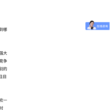
到哪
强大
竞争
别的
且目
欢一
时