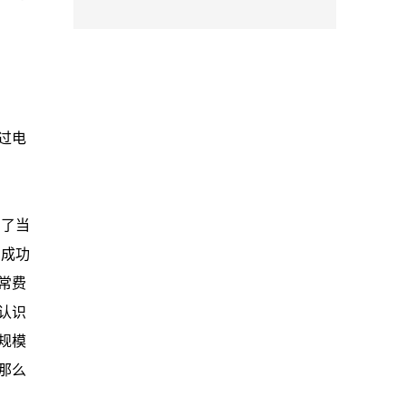
过电
有了当
的成功
常费
认识
规模
那么