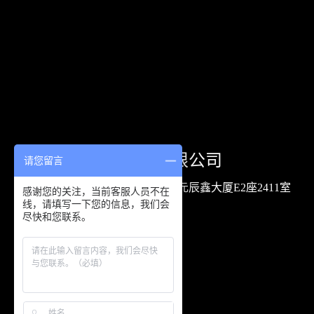
北京米果科技有限公司
请您留言
北京市朝阳区裕民路12号元辰鑫大厦E2座2411室
感谢您的关注，当前客服人员不在
线，请填写一下您的信息，我们会
+86-010-67011800/08/38
尽快和您联系。
400-000-6930